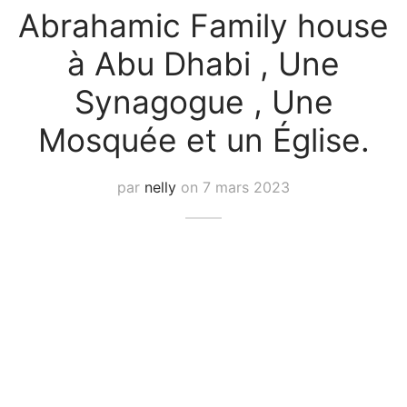
Abrahamic Family house
e amis
iques
à Abu Dhabi , Une
rt
rt
Synagogue , Une
s
Mosquée et un Église.
tion de Bateaux
par
nelly
on
7 mars 2023
e/Piscine/île
ations
iques
s insolite
os / Robes