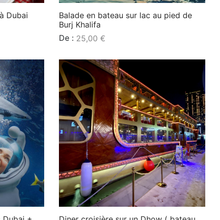
 à Dubai
Balade en bateau sur lac au pied de
Burj Khalifa
De :
25,00
€
Lire la suite
s Dubai +
Diner croisière sur un Dhow ( bateau