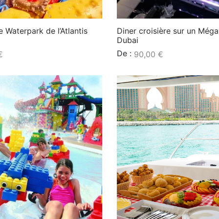
le Waterpark de l’Atlantis
Diner croisière sur un Még
Dubai
De :
€
90,00
€
Lire la suite