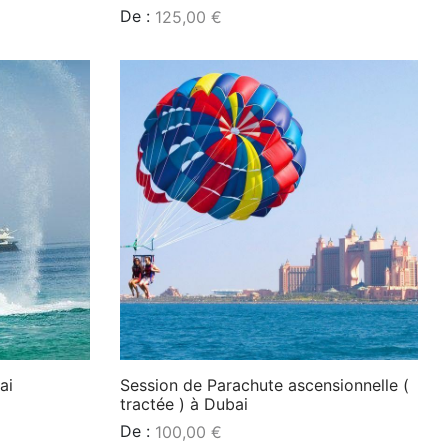
De :
125,00
€
Lire la suite
ai
Session de Parachute ascensionnelle (
tractée ) à Dubai
De :
100,00
€