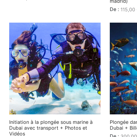
madrid)
Lire la suite
De :
115,00
Lire la suite
Initiation à la plongée sous marine à
Plongée dan
Dubai avec transport + Photos et
Dubai + Bill
Vidéos
De :
300,0