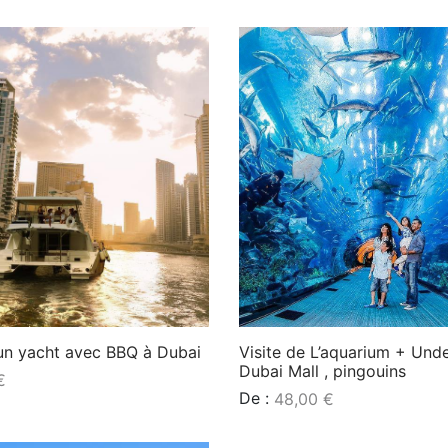
un yacht avec BBQ à Dubai
Visite de L’aquarium + Und
Dubai Mall , pingouins
€
De :
48,00
€
Lire la suite