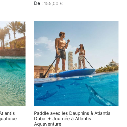
De :
155,00
€
Lire la suite
tlantis
Paddle avec les Dauphins à Atlantis
quatique
Dubai + Journée à Atlantis
Aquaventure