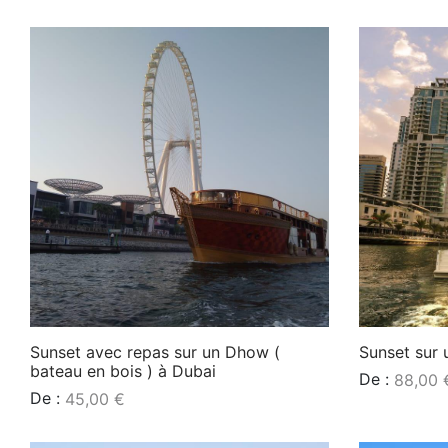
Lire la suite
Lire la suite
Sunset avec repas sur un Dhow (
Sunset sur 
bateau en bois ) à Dubai
De :
88,00
De :
45,00
€
Lire la suite
Lire la suite