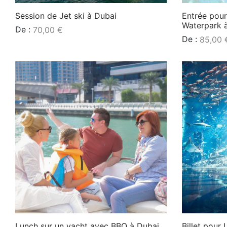
Session de Jet ski à Dubai
Entrée pour
Waterpark 
De :
70,00
€
De :
85,00
Lire la suite
Lire la suite
Lunch sur un yacht avec BBQ à Dubai
Billet pour 