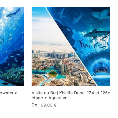
Lire la suite
erwater à
Visite du Burj Khalifa Dubai 124 et 125e
étage + Aquarium
De :
99,00
€
Lire la suite