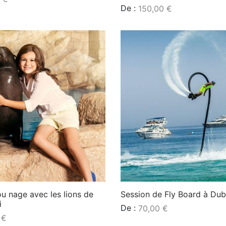
De :
150,00
€
Lire la suite
u nage avec les lions de
Session de Fly Board à Dub
i
De :
70,00
€
0
€
Lire la suite