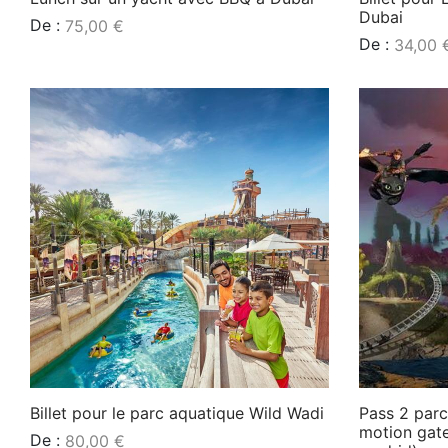
Dubai
De :
75,00
€
De :
34,00
Lire la suite
Lire la suite
Billet pour le parc aquatique Wild Wadi
Pass 2 parc
motion gate
De :
80,00
€