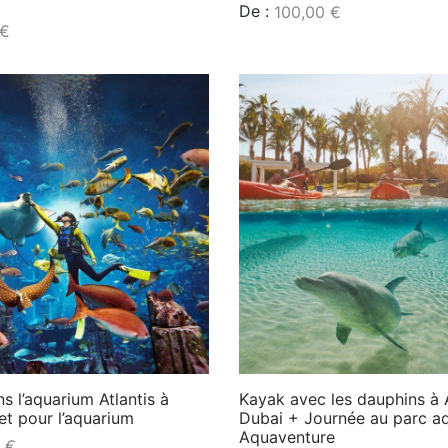
De :
100,00
€
€
Lire la suite
s l’aquarium Atlantis à
Kayak avec les dauphins à A
et pour l’aquarium
Dubai + Journée au parc a
Aquaventure
0
€