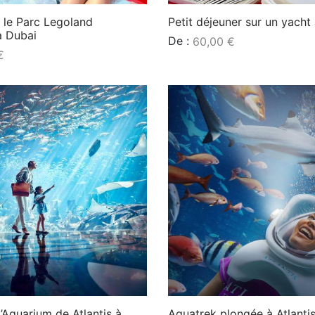
 le Parc Legoland
Petit déjeuner sur un yacht
à Dubai
De :
60,00
€
€
Lire la suite
L’Aquarium de Atlantis à
Aquatrek plongée à Atlanti