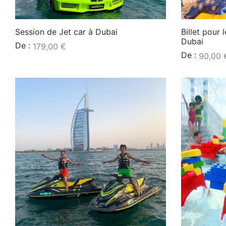
Session de Jet car à Dubai
Billet pour 
Dubai
De :
179,00
€
De :
90,00
Lire la suite
Lire la suite