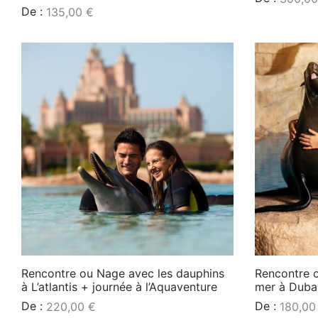
De :
135,00
€
Lire la suite
Lire la suite
Rencontre ou Nage avec les dauphins
Rencontre o
à L’atlantis + journée à l’Aquaventure
mer à Duba
De :
De :
220,00
€
180,0