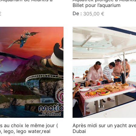
Billet pour l’aquarium
De :
€
305,00
€
Lire la suite
s au choix le même jour (
Après midi sur un yacht av
, lego, lego water,real
Dubai