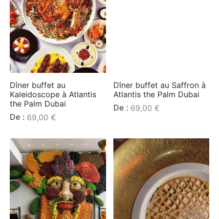
uments et Musées
ntique et Cadeaux
cules
Dîner buffet au
Dîner buffet au Saffron à
Kaleidoscope à Atlantis
Atlantis the Palm Dubai
the Palm Dubai
De :
69,00
€
De :
69,00
€