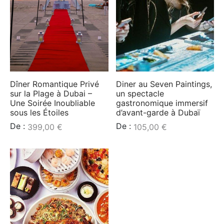
e amis
iques
rt
rt
s
Dîner Romantique Privé
Diner au Seven Paintings,
tion de Bateaux
sur la Plage à Dubai –
un spectacle
Une Soirée Inoubliable
gastronomique immersif
sous les Étoiles
d’avant-garde à Dubaï
e/Piscine/île
De :
De :
399,00
€
105,00
€
ations
iques
s insolite
os / Robes