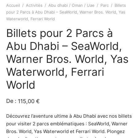
Accueil
/
Activités
/
Abu dhabi / Oman / Uae
/
Parc
/
Billets
e amis
iques
pour 2 Parcs à Abu Dhabi – SeaWorld, Warner Bros. World, Yas
Waterworld, Ferrari World
rt
rt
Billets pour 2 Parcs à
s
Abu Dhabi – SeaWorld,
Warner Bros. World, Yas
tion de Bateaux
Waterworld, Ferrari
e/Piscine/île
World
ations
De :
115,00
€
iques
Découvrez l’aventure ultime à Abu Dhabi avec nos billets
s insolite
pour visiter 2 parcs emblématiques : SeaWorld, Warner
Bros. World, Yas Waterworld et Ferrari World. Plongez
os / Robes