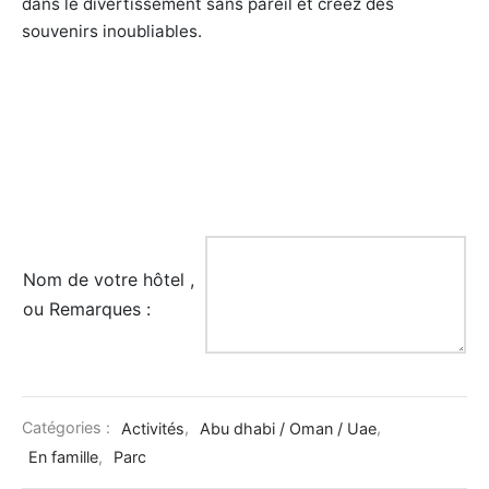
dans le divertissement sans pareil et créez des
souvenirs inoubliables.
uments et Musées
ntique et Cadeaux
cules
Nom de votre hôtel ,
ou Remarques :
Catégories :
Activités
,
Abu dhabi / Oman / Uae
,
En famille
,
Parc