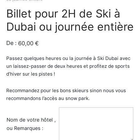
Billet pour 2H de Ski à
e amis
iques
Dubai ou journée entière
rt
rt
s
De :
60,00
€
tion de Bateaux
Passez quelques heures ou la journée à Ski Dubai avec
un laissez-passer de deux heures et profitez de sports
e/Piscine/île
d’hiver sur les pistes !
ations
Recommandez pour les bons skieurs sinon nous vous
recommandons l’accès au snow park.
iques
s insolite
Nom de votre hôtel ,
ou Remarques :
os / Robes