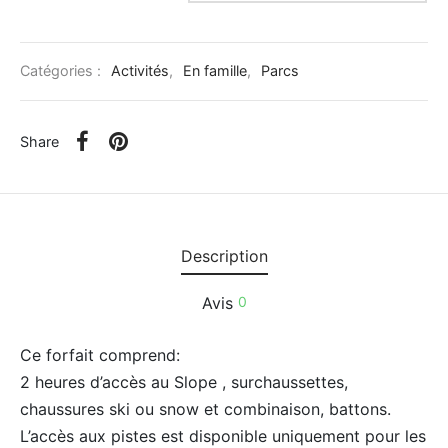
uments et Musées
Catégories :
Activités
,
En famille
,
Parcs
ntique et Cadeaux
cules
Share
Description
Avis
0
Ce forfait comprend:
2 heures d’accès au Slope , surchaussettes,
chaussures ski ou snow et combinaison, battons.
L’accès aux pistes est disponible uniquement pour les