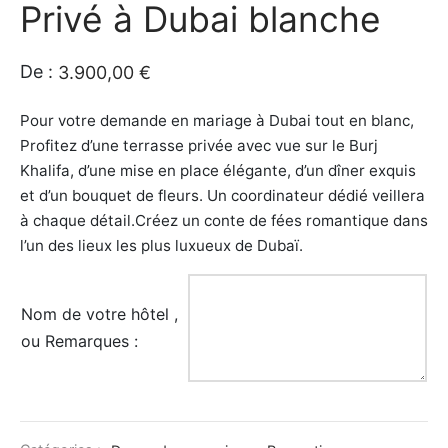
Privé à Dubai blanche
uments et Musées
De :
3.900,00
€
ntique et Cadeaux
Pour votre demande en mariage à Dubai tout en blanc,
cules
Profitez d’une terrasse privée avec vue sur le Burj
Khalifa, d’une mise en place élégante, d’un dîner exquis
et d’un bouquet de fleurs. Un coordinateur dédié veillera
à chaque détail.Créez un conte de fées romantique dans
l’un des lieux les plus luxueux de Dubaï.
Nom de votre hôtel ,
ou Remarques :