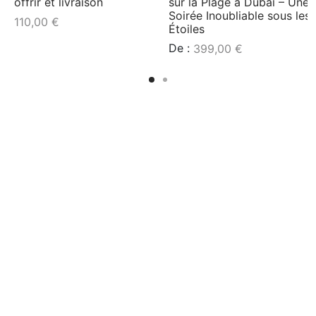
offrir et livraison
sur la Plage à Dubai – Une
e
Soirée Inoubliable sous les
110,00
€
Étoiles
De :
399,00
€