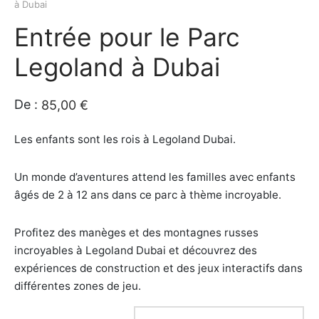
à Dubai
e amis
iques
Entrée pour le Parc
Legoland à Dubai
rt
rt
s
De :
85,00
€
tion de Bateaux
Les enfants sont les rois à Legoland Dubai.
e/Piscine/île
Un monde d’aventures attend les familles avec enfants
âgés de 2 à 12 ans dans ce parc à thème incroyable.
ations
Profitez des manèges et des montagnes russes
iques
incroyables à Legoland Dubai et découvrez des
expériences de construction et des jeux interactifs dans
s insolite
différentes zones de jeu.
os / Robes