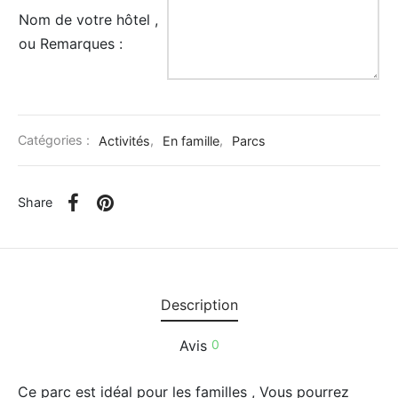
Nom de votre hôtel ,
uments et Musées
ou Remarques :
ntique et Cadeaux
cules
Catégories :
Activités
,
En famille
,
Parcs
Share
Description
Avis
0
Ce parc est idéal pour les familles , Vous pourrez