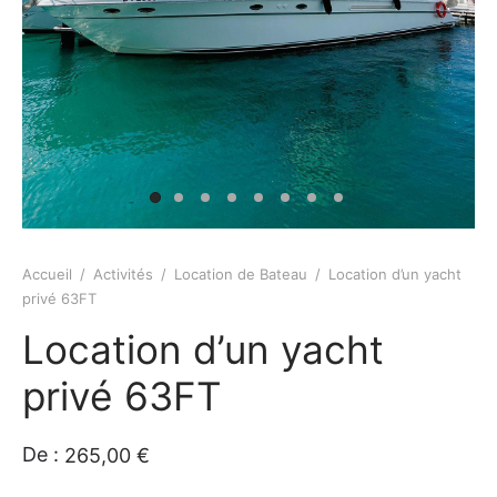
e amis
iques
rt
rt
s
tion de Bateaux
e/Piscine/île
Accueil
/
Activités
/
Location de Bateau
/
Location d’un yacht
privé 63FT
ations
Location d’un yacht
iques
privé 63FT
s insolite
De :
265,00
€
os / Robes