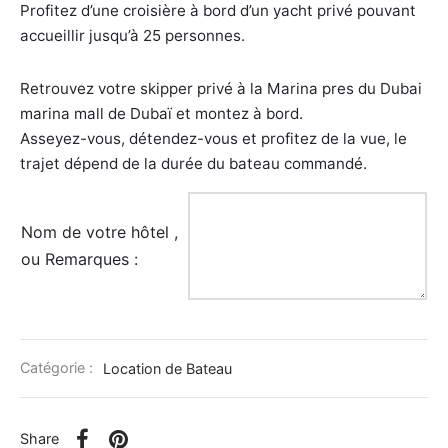
Profitez d’une croisière à bord d’un yacht privé pouvant
uments et Musées
accueillir jusqu’à 25 personnes.
ntique et Cadeaux
Retrouvez votre skipper privé à la Marina pres du Dubai
marina mall de Dubaï et montez à bord.
cules
Asseyez-vous, détendez-vous et profitez de la vue, le
trajet dépend de la durée du bateau commandé.
Nom de votre hôtel ,
ou Remarques :
Catégorie :
Location de Bateau
Share