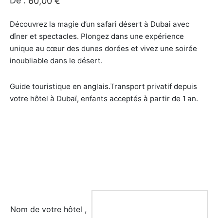
De :
60,00
€
uments et Musées
Découvrez la magie d’un safari désert à Dubai avec
dîner et spectacles. Plongez dans une expérience
ntique et Cadeaux
unique au cœur des dunes dorées et vivez une soirée
inoubliable dans le désert.
cules
Guide touristique en anglais.Transport privatif depuis
votre hôtel à Dubaï, enfants acceptés à partir de 1 an.
Nom de votre hôtel ,