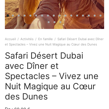
e amis
iques
rt
rt
s
Accueil
/
Activités
/
En famille
/
Safari Désert Dubai avec Dîner
tion de Bateaux
et Spectacles – Vivez une Nuit Magique au Cœur des Dunes
Safari Désert Dubai
e/Piscine/île
avec Dîner et
ations
Spectacles – Vivez une
iques
Nuit Magique au Cœur
s insolite
des Dunes
os / Robes