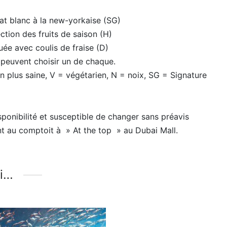
t blanc à la new-yorkaise (SG)
ection des fruits de saison (H)
uée avec coulis de fraise (D)
s peuvent choisir un de chaque.
n plus saine, V = végétarien, N = noix, SG = Signature
sponibilité et susceptible de changer sans préavis
t au comptoit à » At the top » au Dubai Mall.
si…