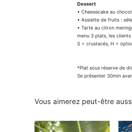
Dessert
• Cheesecake au chocola
• Assiette de fruits : sél
• Tarte au citron mering
menu 3 plats, les client
S = crustacés, H = optio
*Plat sous réserve de di
Se présenter 30min avan
Vous aimerez peut-être aus