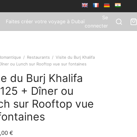
Se
Faites créer votre voyage à Dubaï
connecter
Romantique
/
Restaurants
/
Visite du Burj Khalifa
Dîner ou Lunch sur Rooftop vue sur fontaines
te du Burj Khalifa
125 + Dîner ou
ch sur Rooftop vue
fontaines
,00
€