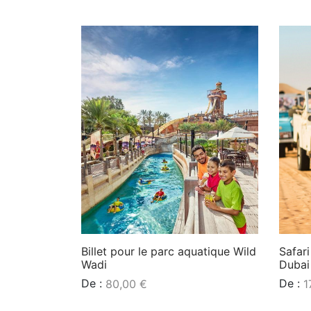
Billet pour le parc aquatique Wild
Safari
Wadi
Dubai
De :
De :
80,00
€
1
Lire la suite
Lire l