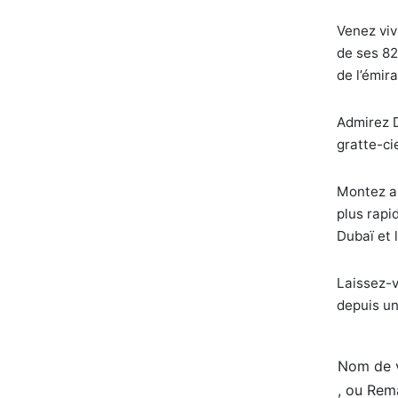
Venez viv
de ses 82
de l’émira
Admirez D
gratte-cie
Montez au
plus rapi
Dubaï et 
Laissez-v
depuis u
Nom de v
, ou Rem