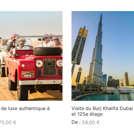
 de luxe authentique à
Visite du Burj Khalifa Dubai
et 125e étage
De :
70,00
€
58,00
€
a suite
Lire la suite