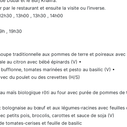
de Dubaï et le Burj Khalifa.
r le restaurant et ensuite la visite ou l’inverse.
12h30 , 13h00 , 13h30 , 14h00
19h , 19h30
oupe traditionnelle aux pommes de terre et poireaux avec de
tale au citron avec bébé épinards (V) •
bufflonne, tomates marinées et pesto au basilic (V) •
avec du poulet ou des crevettes (H/S)
i au maïs biologique rôti au four avec purée de pommes de 
: bolognaise au bœuf et aux légumes-racines avec feuilles 
ec petits pois, brocolis, carottes et sauce de soja (V)
de tomates-cerises et feuille de basilic