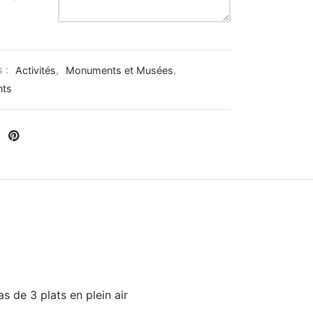
s :
Activités
,
Monuments et Musées
,
nts
s de 3 plats en plein air