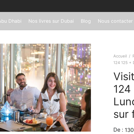
Abu Dhabi
Nos livres sur Dubai
Blog
Nous contacter
Accueil
/
124 125 + 
Visi
124 
Lun
sur 
De :
130