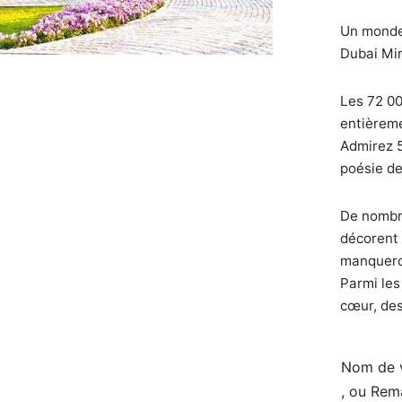
Un monde 
Dubai Mir
Les 72 00
entièreme
Admirez 5
poésie de
De nombre
décorent 
manquero
Parmi les
cœur, des
Nom de v
, ou Rem