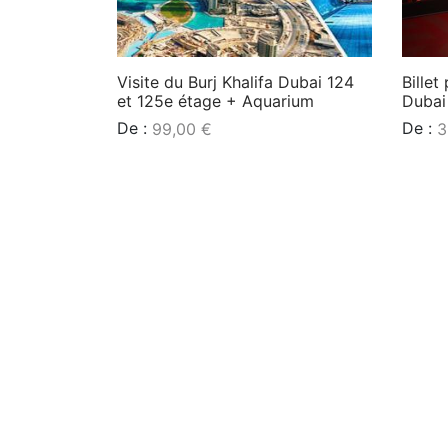
Visite du Burj Khalifa Dubai 124
Bille
et 125e étage + Aquarium
Dubai
De :
De :
99,00
€
3
Lire la suite
Lire l