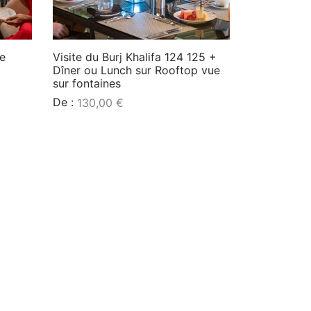
ge
Visite du Burj Khalifa 124 125 +
Dîner ou Lunch sur Rooftop vue
sur fontaines
De :
130,00
€
Lire la suite