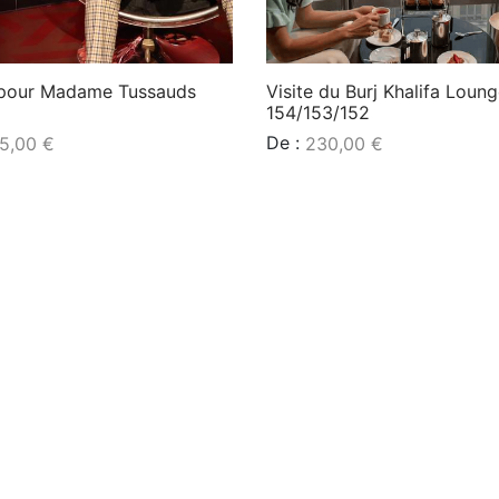
t pour Madame Tussauds
Visite du Burj Khalifa Loun
154/153/152
De :
5,00
€
230,00
€
a suite
Lire la suite