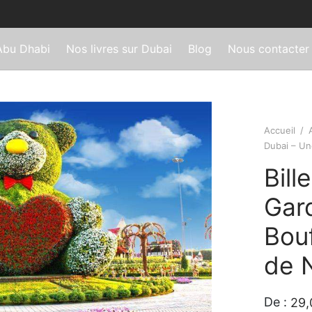
Abu Dhabi
Nos livres sur Dubai
Blog
Nous contacter
Accueil
/
Dubai – Un
Bill
Gar
Bou
de 
De :
29