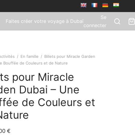
Se
Faites créer votre voyage à Dubaï
connecter
Activités
/
En famille
/
Billets pour Miracle Garden
e Bouffée de Couleurs et de Nature
ets pour Miracle
den Dubai – Une
ffée de Couleurs et
Nature
,00
€