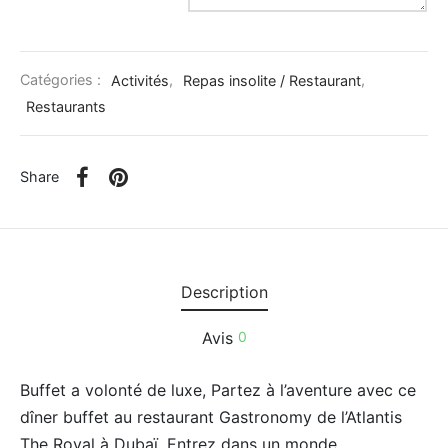
uments et Musées
Catégories :
Activités
,
Repas insolite / Restaurant
,
ntique et Cadeaux
Restaurants
cules
Share
Description
Avis
0
Buffet a volonté de luxe, Partez à l’aventure avec ce
dîner buffet au restaurant Gastronomy de l’Atlantis
The Royal à Dubaï. Entrez dans un monde