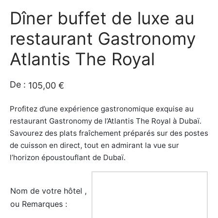
Dîner buffet de luxe au
e amis
iques
restaurant Gastronomy
rt
rt
Atlantis The Royal
s
De :
105,00
€
tion de Bateaux
Profitez d’une expérience gastronomique exquise au
e/Piscine/île
restaurant Gastronomy de l’Atlantis The Royal à Dubaï.
Savourez des plats fraîchement préparés sur des postes
ations
de cuisson en direct, tout en admirant la vue sur
l’horizon époustouflant de Dubaï.
iques
s insolite
Nom de votre hôtel ,
ou Remarques :
os / Robes