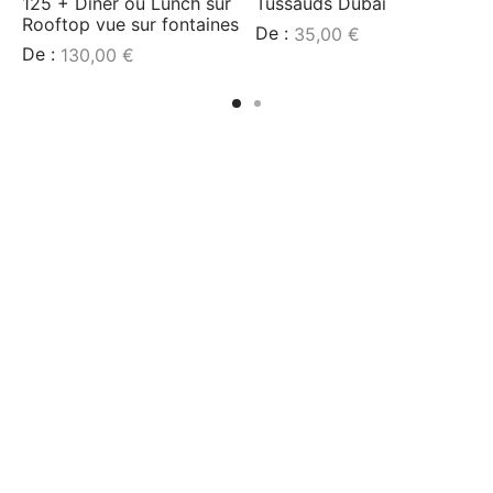
125 + Dîner ou Lunch sur
Tussauds Dubai
Rooftop vue sur fontaines
De :
35,00
€
De :
130,00
€